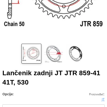
Lančenik zadnji JT JTR 859-41
41T, 530
Opcije:
:
Proizvođač
JT