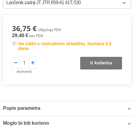
36,75 €
Uključuje PDV
29,40 €
bez PDV
Na zalihi u centralnom skladištu. Dostava 3-5
dana.
U košaricu
(komand)
Popis parametra
JT Steel Rear Sprockets
are manufactured using only the finest
Moglo bi biti korisno
grade of C49 high carbon steel. The JT Steel Sprockets range now
contains over 2,500 parts for all motorcycles and ATVs.