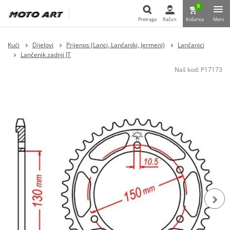
0
Pretraga
Račun
Košarica
Meni
Pretraga
Kući
Dijelovi
Prijenos (Lanci, Lančaniki, Jermeni)
Lančanici
Lančenik zadnji JT
Naš kod:
P17173