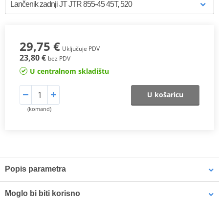
29,75 €
Uključuje PDV
23,80 €
bez PDV
U centralnom skladištu
U košaricu
(komand)
Popis parametra
JT Steel Rear Sprockets
are manufactured using only the finest
Moglo bi biti korisno
grade of C49 high carbon steel. The JT Steel Sprockets range now
contains over 2,500 parts for all motorcycles and ATVs.