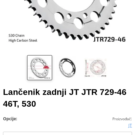
Lančenik zadnji JT JTR 729-46
46T, 530
Opcije:
:
Proizvođač
JT