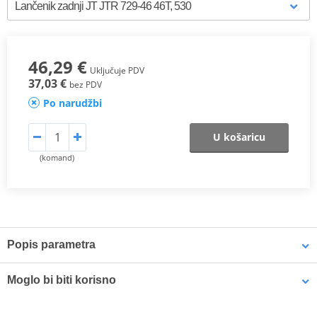
46,29 €
Uključuje PDV
37,03 €
bez PDV
Po narudžbi
U košaricu
(komand)
Popis parametra
Proizvođač
JT
Moglo bi biti korisno
Designation
R 729-46