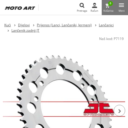
0
Pretraga
Račun
Košarica
Meni
Pretraga
Kući
Dijelovi
Prijenos (Lanci, Lančaniki, Jermeni)
Lančanici
Lančenik zadnji JT
Naš kod:
P7119