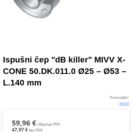
Ispušni čep "dB killer" MIVV X-
CONE 50.DK.011.0 Ø25 – Ø53 –
L.140 mm
:
Proizvođač
MIVV
59,96 €
Uključuje PDV
47,97 €
bez PDV