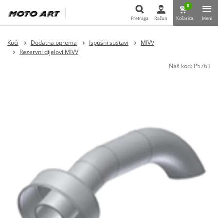
0
Pretraga
Račun
Košarica
Meni
Pretraga
Kući
Dodatna oprema
Ispušni sustavi
MIVV
Rezervni dijelovi MIVV
Naš kod:
P5763