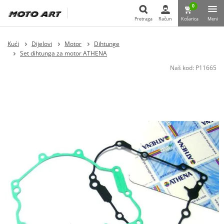
0
Pretraga
Račun
Košarica
Meni
Pretraga
Kući
Dijelovi
Motor
Dihtunge
Set dihtunga za motor ATHENA
Naš kod:
P11665