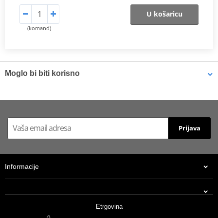
U košaricu
(komand)
Moglo bi biti korisno
LOCTITE 5188 LOCTITE 1254415 50 ml
Prijava
Informacije
Etrgovina