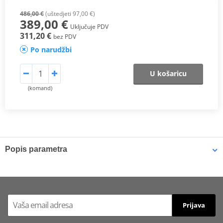
486,00 €
(uštedjeti 97,00 €)
389,00 €
Uključuje PDV
311,20 €
bez PDV
Po narudžbi
U košaricu
(komand)
Popis parametra
Scheme
PDF
Proizvođač
MIVV
Prijava
HOMOLOGATION /
ECE approved
APPROVAL