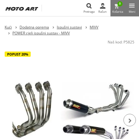
0
Pretraga
Račun
Košarica
Meni
Pretraga
Kući
Dodatna oprema
Ispušni sustavi
MIVV
POWER cjeli ispušni sustav - MIVV
Naš kod:
P5825
POPUST 20%