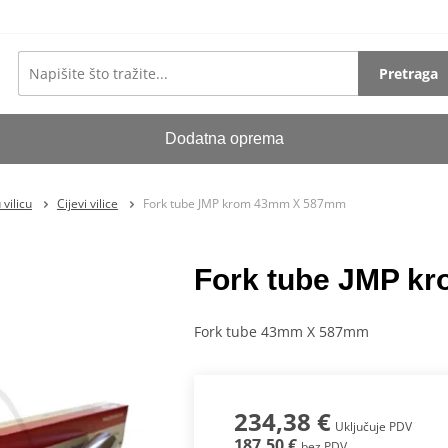
Pretraga
Dodatna oprema
vilicu
Cijevi vilice
Fork tube JMP krom 43mm X 587mm
Fork tube JMP k
Fork tube 43mm X 587mm
234,38 €
Uključuje PDV
187,50 €
bez PDV