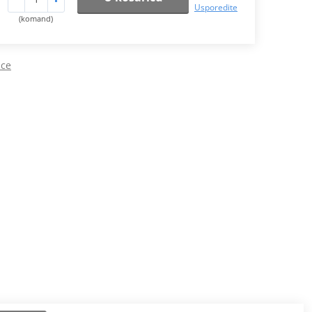
Usporedite
(komand)
ice