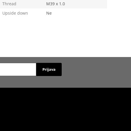
Thread
M39 x 1.0
Upside down
Ne
Prijava