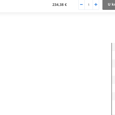
U k
234,38 €