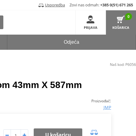
Usporedba
Zovi nas odmah:
+385 0(51) 671 265
0
PRIJAVA
KOŠARICA
Odjeća
Naš kod:
P6056
rom 43mm X 587mm
:
Proizvođač
JMP
U košaricu