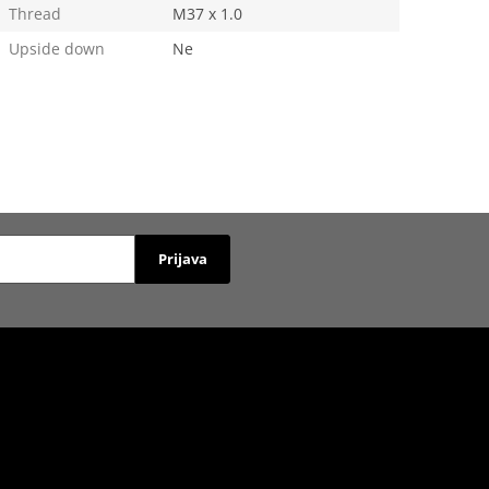
Thread
M37 x 1.0
Upside down
Ne
Prijava