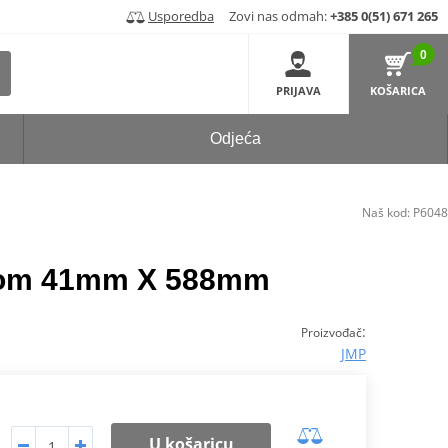
Usporedba
Zovi nas odmah:
+385 0(51) 671 265
0
PRIJAVA
KOŠARICA
Odjeća
Naš kod:
P6048
rom 41mm X 588mm
:
Proizvođač
JMP
U košaricu