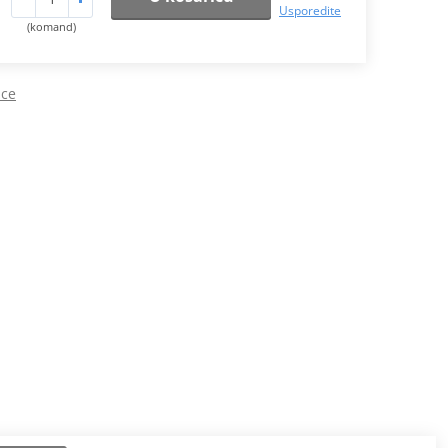
Usporedite
(komand)
ice