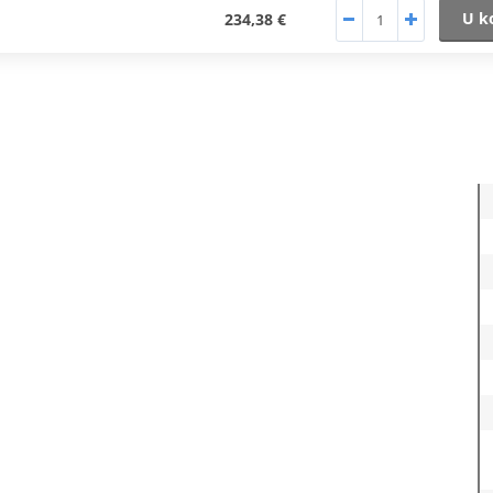
U k
234,38 €