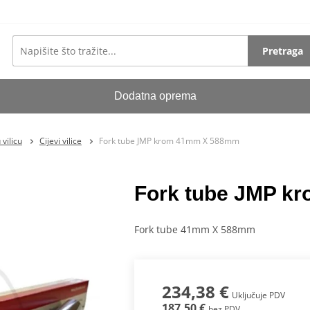
Pretraga
Dodatna oprema
vilicu
Cijevi vilice
Fork tube JMP krom 41mm X 588mm
Fork tube JMP k
Fork tube 41mm X 588mm
234,38 €
Uključuje PDV
187,50 €
bez PDV