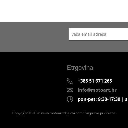
Etrgovina
+385 51 671 265
info@motoart.hr
pon-pet: 9:30-17:30 | s
Copyright © 2026 www.motoart-dijelovi.com
Sva prava pridržana