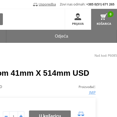
Usporedba
Zovi nas odmah:
+385 0(51) 671 265
0
PRIJAVA
KOŠARICA
Odjeća
Naš kod:
P6085
krom 41mm X 514mm USD
SD
:
Proizvođač
JMP
U košaricu