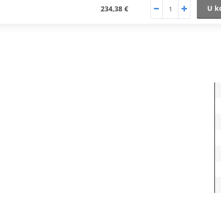
U k
234,38 €