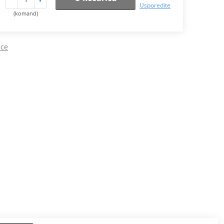
Usporedite
(komand)
ice