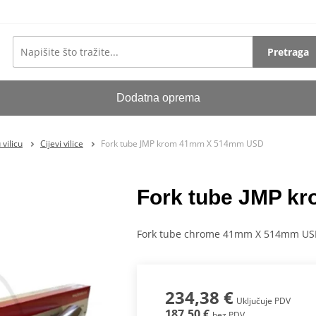
Pretraga
Dodatna oprema
vilicu
Cijevi vilice
Fork tube JMP krom 41mm X 514mm USD
Fork tube JMP 
Fork tube chrome 41mm X 514mm U
234,38 €
Uključuje PDV
187,50 €
bez PDV