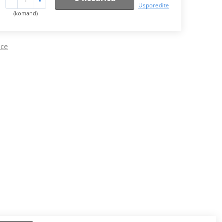
Usporedite
(komand)
ice