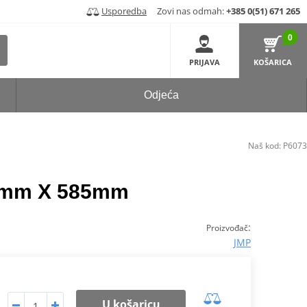
Usporedba
Zovi nas odmah:
+385 0(51) 671 265
0
PRIJAVA
KOŠARICA
Odjeća
Naš kod:
P6073
43mm X 585mm
:
Proizvođač
JMP
U košaricu