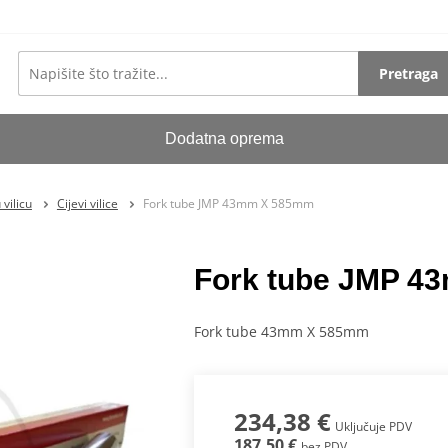
Pretraga
Dodatna oprema
vilicu
Cijevi vilice
Fork tube JMP 43mm X 585mm
Fork tube JMP 
Fork tube 43mm X 585mm
234,38 €
Uključuje PDV
187,50 €
bez PDV