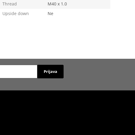
Thread
M40 x 1.0
Upside down
Ne
Prijava