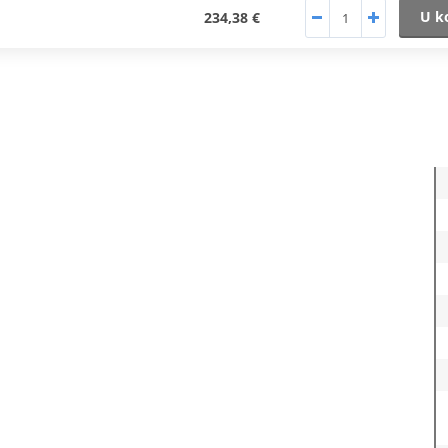
U k
234,38 €