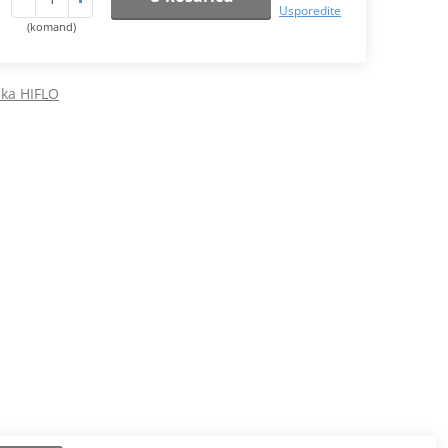
Usporedite
(komand)
raka HIFLO