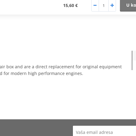
U ko
15,60 €
ory air box and are a direct replacement for original equipment
oped for modern high performance engines.