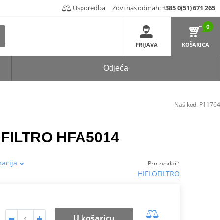
Usporedba
Zovi nas odmah:
+385 0(51) 671 265
0
PRIJAVA
KOŠARICA
Odjeća
Naš kod:
P11764
LOFILTRO HFA5014
macija
:
Proizvođač
HIFLOFILTRO
U košaricu