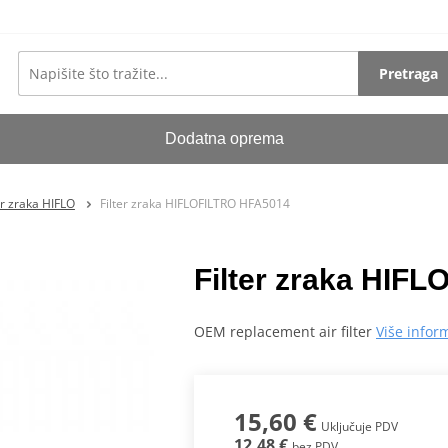
Pretraga
Dodatna oprema
er zraka HIFLO
Filter zraka HIFLOFILTRO HFA5014
Filter zraka HIF
OEM replacement air filter
Više infor
15,60 €
Uključuje PDV
12,48 €
bez PDV