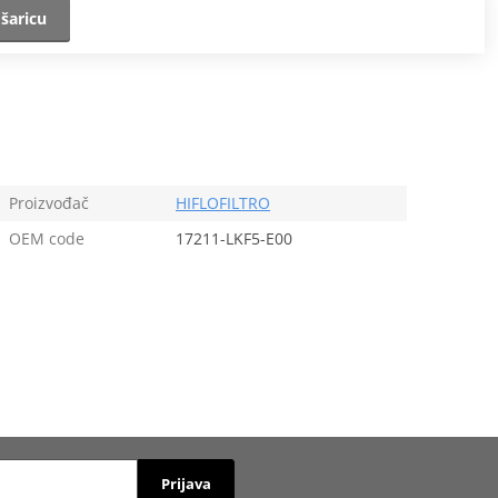
šaricu
Proizvođač
HIFLOFILTRO
OEM code
17211-LKF5-E00
Prijava