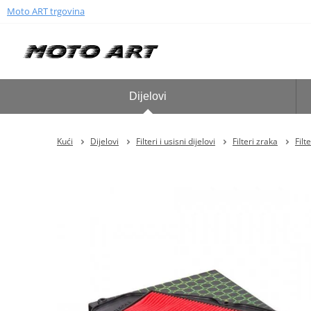
Moto ART trgovina
Dijelovi
Kući
Dijelovi
Filteri i usisni dijelovi
Filteri zraka
Filt