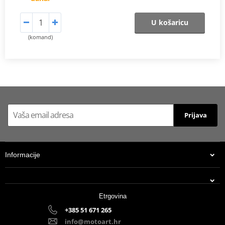
U košaricu
(komand)
Prijava
Informacije
Etrgovina
+385 51 671 265
info@motoart.hr