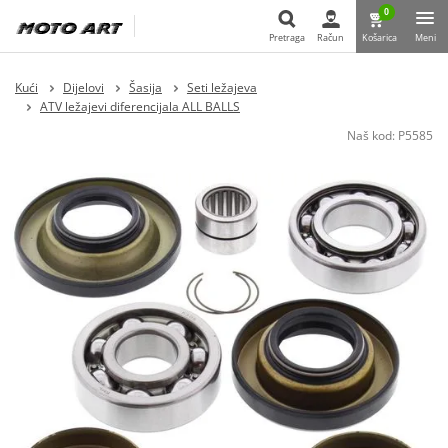
0
Pretraga
Račun
Košarica
Meni
Pretraga
Kući
Dijelovi
Šasija
Seti ležajeva
ATV ležajevi diferencijala ALL BALLS
Naš kod:
P5585