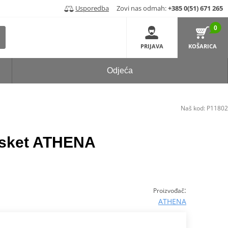
Usporedba
Zovi nas odmah:
+385 0(51) 671 265
0
PRIJAVA
KOŠARICA
Odjeća
Naš kod:
P11802
asket ATHENA
:
Proizvođač
ATHENA