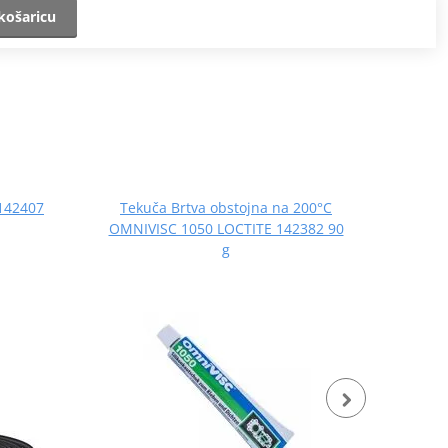
košaricu
 142407
Tekuča Brtva obstojna na 200°C
LOCT
OMNIVISC 1050 LOCTITE 142382 90
g