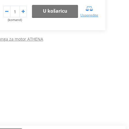
U košaricu
Usporedite
(komand)
tunga za motor ATHENA