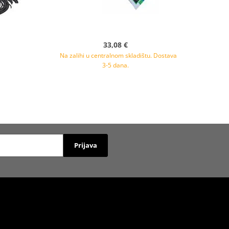
33,08 €
Na zalihi u centralnom skladištu. Dostava
3-5 dana.
Prijava