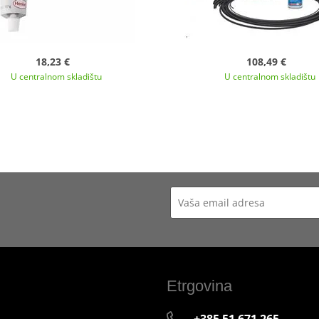
18,23 €
108,49 €
U centralnom skladištu
U centralnom skladištu
Etrgovina
+385 51 671 265