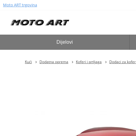
Moto ART trgovina
Dijelovi
Kući
Dodatna oprema
Koferi i prtljaga
Dodaci za kofe