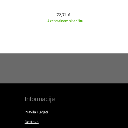
72,71 €
U centralnom skladištu
Informacije
Pravila i uvjeti
Dostava