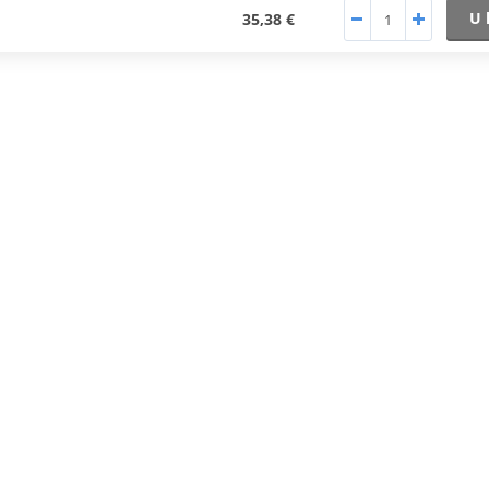
U 
35,38 €