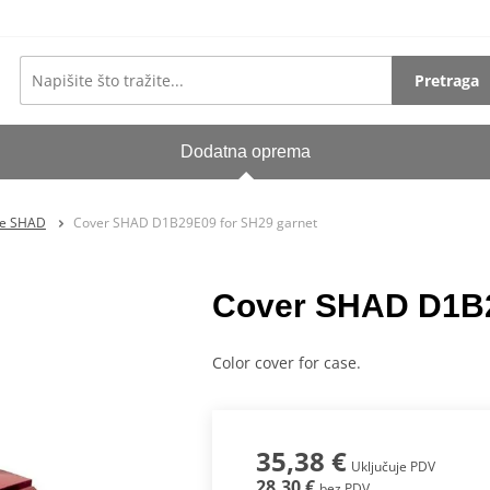
Pretraga
Dodatna oprema
re SHAD
Cover SHAD D1B29E09 for SH29 garnet
Cover SHAD D1B2
Color cover for case.
35,38 €
Uključuje PDV
28,30 €
bez PDV