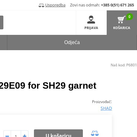
Usporedba
Zovi nas odmah:
+385 0(51) 671 265
0
PRIJAVA
KOŠARICA
Odjeća
Naš kod:
P6801
9E09 for SH29 garnet
:
Proizvođač
SHAD
U košaricu