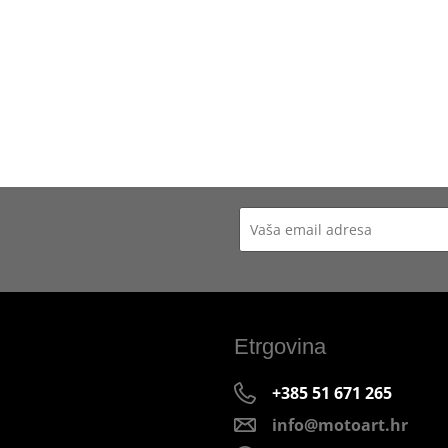
Etrgovina
+385 51 671 265
info@motoart.hr