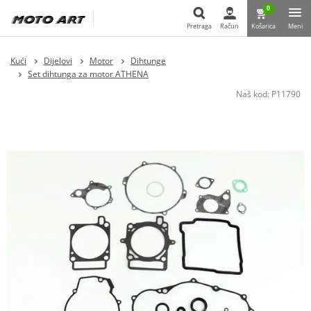
0
Pretraga
Račun
Košarica
Meni
Pretraga
Kući
Dijelovi
Motor
Dihtunge
Set dihtunga za motor ATHENA
Naš kod:
P11790