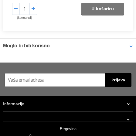
U košaricu
(komand)
Moglo bi biti korisno
LOCTITE 5188 LOCTITE 1254415 50 ml
Prijava
Informacije
Etrgovina