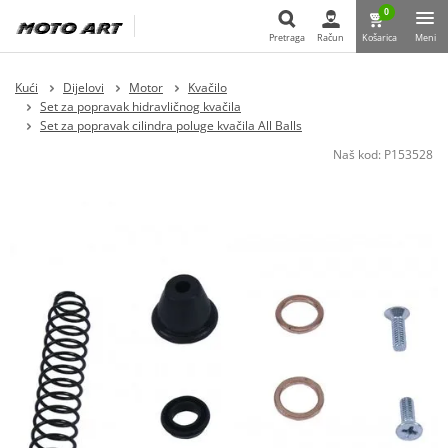
0
Pretraga
Račun
Košarica
Meni
Pretraga
Kući
Dijelovi
Motor
Kvačilo
Set za popravak hidravličnog kvačila
Set za popravak cilindra poluge kvačila All Balls
Naš kod:
P153528