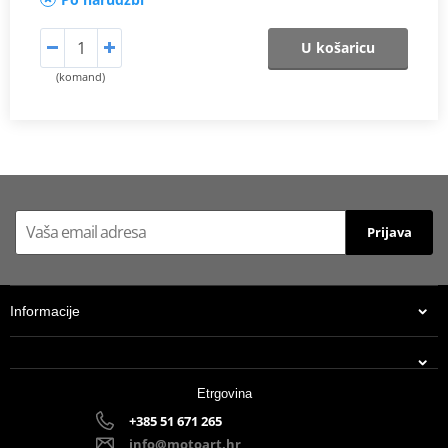
U košaricu
(komand)
Prijava
Informacije
Etrgovina
+385 51 671 265
info@motoart.hr