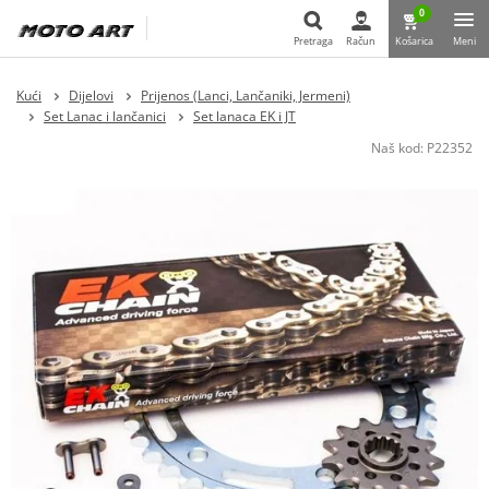
0
Pretraga
Račun
Košarica
Meni
Pretraga
Kući
Dijelovi
Prijenos (Lanci, Lančaniki, Jermeni)
Set Lanac i lančanici
Set lanaca EK i JT
Naš kod:
P22352