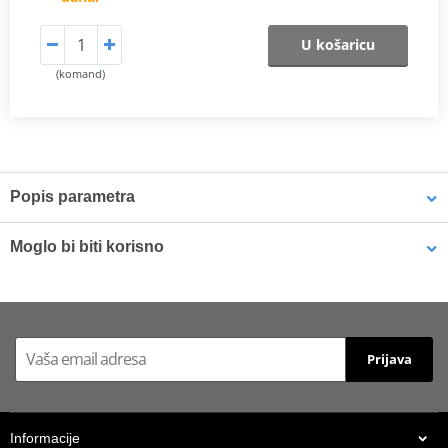
U košaricu
(komand)
Popis parametra
Proizvođač
EK + JT
Moglo bi biti korisno
Prednji lančanik
JTF 394-14
Original number of
Biodegradable chain cleaner MUC-OFF 650 400ml
104
chain links
Number of chain
Prijava
106
links
Original number of
YES
teeth
Informacije