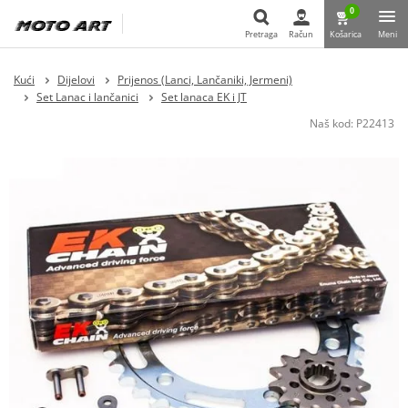
0
Pretraga
Račun
Košarica
Meni
Pretraga
Kući
Dijelovi
Prijenos (Lanci, Lančaniki, Jermeni)
Set Lanac i lančanici
Set lanaca EK i JT
Naš kod:
P22413