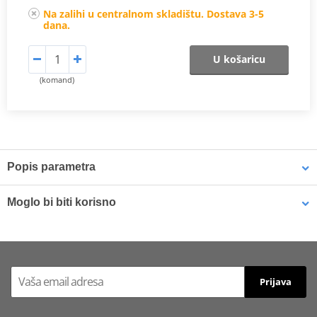
Na zalihi u centralnom skladištu. Dostava 3-5
dana.
U košaricu
(komand)
Popis parametra
Proizvođač
EK + JT
Moglo bi biti korisno
Prednji lančanik
JTF 704-16
Original number of
Biodegradable chain cleaner MUC-OFF 650 400ml
116
chain links
Number of chain
Prijava
118
links