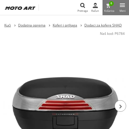
0
Pretraga
Račun
Košarica
Meni
Pretraga
Kući
Dodatna oprema
Koferi i prtljaga
Dodaci za kofere SHAD
Naš kod:
P6784