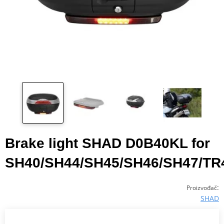
Brake light SHAD D0B40KL for
SH40/SH44/SH45/SH46/SH47/TR
:
Proizvođač
SHAD