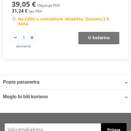
39,05 €
Uključuje PDV
31,24 €
bez PDV
Na zalihi u centralnom skladištu. Dostava 3-5
dana.
U košaricu
(komand)
Popis parametra
Proizvođač
SHAD
Moglo bi biti korisno
This brake
light is
Top case SHAD SH47 D0B47106 black/white
compatible
SH40/SH44/SH45/SH46/SH47/TR41/TR46
with the
following top
Prijava