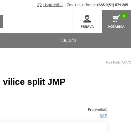
Usporedba
Zovi nas odmah:
+385 0(51) 671 265
0
PRIJAVA
KOŠARICA
Odjeća
Naš kod:
P5772
vilice split JMP
:
Proizvođač
JMP