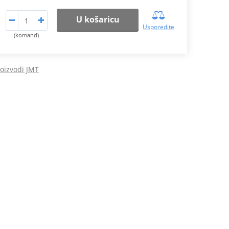
U košaricu
Usporedite
(komand)
roizvodi JMT