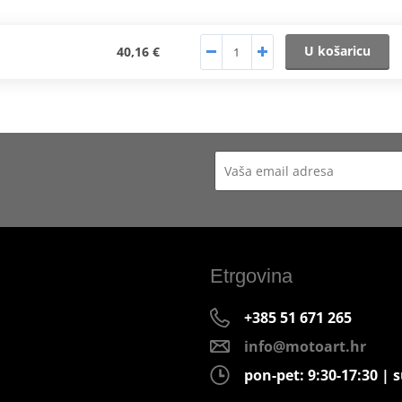
U košaricu
40,16 €
Etrgovina
+385 51 671 265
info@motoart.hr
pon-pet: 9:30-17:30 | s