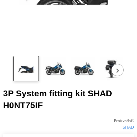
Pog
fot
3P System fitting kit SHAD
H0NT75IF
:
Proizvođač
SHAD