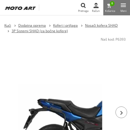
0
Pretraga
Račun
Košarica
Meni
Pretraga
Kući
Dodatna oprema
Koferi i prtljaga
Nosači kofera SHAD
3P Sistemi SHAD (za bočne kofere)
Naš kod:
P6393