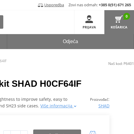
Usporedba
Zovi nas odmah:
+385 0(51) 671 265
0
PRIJAVA
KOŠARICA
Odjeća
64IF
Naš kod:
P6401
g kit SHAD H0CF64IF
ghtness to improve safety, easy to
:
Proizvođač
and SH23 side cases.
Više informacija
SHAD