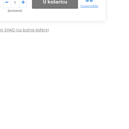
U košaricu
Usporedite
(komand)
mi SHAD (za bočne kofere)