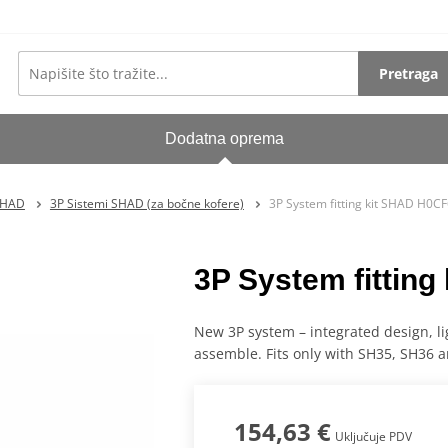
Pretraga
Dodatna oprema
SHAD
3P Sistemi SHAD (za bočne kofere)
3P System fitting kit SHAD H0CF
3P System fittin
New 3P system – integrated design, li
assemble. Fits only with SH35, SH36 
154,63 €
Uključuje PDV