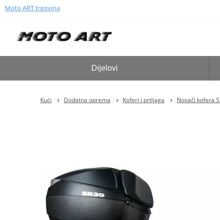
Moto ART trgovina
Dijelovi
Kući
Dodatna oprema
Koferi i prtljaga
Nosači kofera 