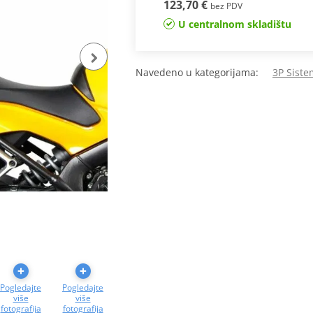
123,70 €
bez PDV
U centralnom skladištu
Navedeno u kategorijama:
3P Siste
Pogledajte
Pogledajte
više
više
fotografija
fotografija